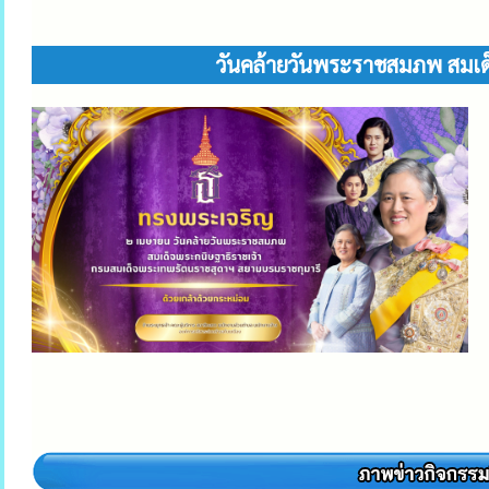
วันคล้ายวันพระราชสมภพ สมเด