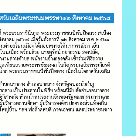
นโอกาสวันเฉลิมพระชนมพรรษา๑๒ สิงหาคม ๒๕๖๘
กิติ์_พระบรมราชินีนาถ_พระบรมราชชนนีพันปีหลวง
#เนื่อง
ิงหาคม
๒๕๖๘ เมื่อวันอังคารที่ ๑๒ สิงหาคม พ.ศ. ๒๕๖๘
วนตำบลโนนเมือง ได้มอบหมายให้นางวรรณิภา เย็น
โนนเมือง พร้อมด้วย นายสุรัตน์ ธยาธรรม รองปลัด,
ักงานส่วนตำบล พนักงานจ้างกองคลัง เข้าร่วมพิธีถวาย
จุดเทียนถวายพระพรชัยมงคล ในกิจกรรมเฉลิมพระเกียรติ
ินีนาถ พระบรมราชชนนีพันปีหลวง เนื่องในโอกาสวันเฉลิม
ตำบลนากลาง อำเภอนากลาง จังหวัดหนองบัวลำภู
นากลาง เป็นประธานในพิธีฯ พร้อมนี้มีปลัดอำเภอนากลาง
ัฐวิสาหกิจ หัวหน้าหน่วยงานอื่นของรัฐ คณะกรรมการและ
ู้บริหารสถานศึกษา ผู้บริหารองค์กรปกครองส่วนท้องถิ่น
น ผู้ใหญ่บ้าน ฯลฯ พ่อค้าคหบดี ภาคเอกชน และประชาชนชาว