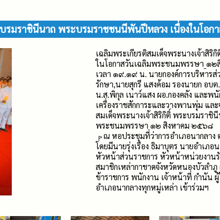
์ พระบรมราชินีนาถ พระบรมราชชนนีพันปีหลวง เนื่องใ
เฉลิมพระเกียรติสมเด็จพระนางเจ้าสิริ
ในโอกาสวันเฉลิมพระชนมพรรษา_๑๒ส
เวลา ๑๙.๑๙ น. นายกองค์การบริหารส่
รักษา,นายสุกรี แสงค้อม รองนายก อบต.
น.ส.พิกุล เนาว์แสง ผอ.กองคลัง และพน
เครื่องราชสักการะและวางพานพุ่ม และ
สมเด็จพระนางเจ้าสิริกิติ์ พระบรมราช
พระชนมพรรษา ๑๒ สิงหาคม ๒๕๖๘
ณ หอประชุมที่ว่าการอำเภอนากลาง 
โดยมีนายรุ่งเรือง ธิมาบุตร นายอำเภอ
หัวหน้าส่วนราชการ หัวหน้าหน่วยงานร
สมาชิกเหล่ากาชาดจังหวัดหนองบัวลำภู ผ
ข้าราชการ พนักงาน เจ้าหน้าที่ กำนั
อำเภอนากลางทุกหมู่เหล่า เข้าร่วมฯ