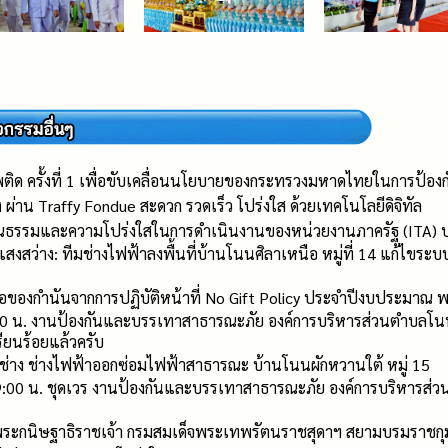
เสพติด ครั้งที่ 1 เพื่อขับเคลื่อนนโยบายของกระทรวงมหาดไทยในการป้
อง ผ่าน Traffy Fondue สะดวก รวดเร็ว โปร่งใส ด้วยเทคโนโลยีดิจิทัล
ุณธรรมและความโปร่งใสในการดำเนินงานของหน่วยงานภาครัฐ (ITA) 
สงสว่าง: ทีมช่างไฟฟ้าลงพื้นที่บ้านโนนศิลาเหนือ หมู่ที่ 14 แก้ไขระ
ของกำนันจากการปฏิบัติหน้าที่ No Gift Policy ประจำปีงบประมาณ 
00 น. งานป้องกันและบรรเทาสาธารณะภัย องค์การบริหารส่วนตำบลโนนเ
ียนร้อยแล้วครับ
งช่าง ช่างไฟฟ้าออกซ่อมไฟฟ้าสาธารณะ บ้านโนนผักหวานใต้ หมู่ 15
09:00 น. ชุดเวร งานป้องกันและบรรเทาสาธารณะภัย องค์การบริหารส่วน
ระกนิษฐาธิราชเจ้า กรมสมเด็จพระเทพรัตนราชสุดาฯ สยามบรมราชกุม