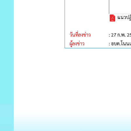
แนวปฏิบ
วันที่ลงข่าว
: 27 ก.พ. 
ผู้ลงข่าว
: อบต.โนนเ